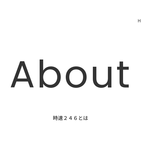
About
時速２４６とは