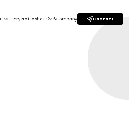
HOME
Diary
Profile
About246
Company
Contact