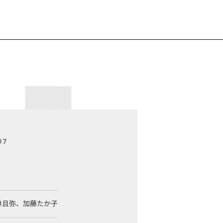
07
林且弥、加藤たか子