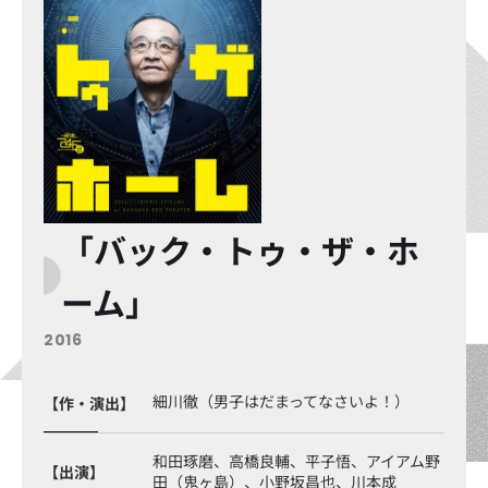
「バック・トゥ・ザ・ホ
ーム」
2016
細川徹（男子はだまってなさいよ！）
【作・演出】
和田琢磨、高橋良輔、平子悟、アイアム野
【出演】
田（鬼ヶ島）、小野坂昌也、川本成