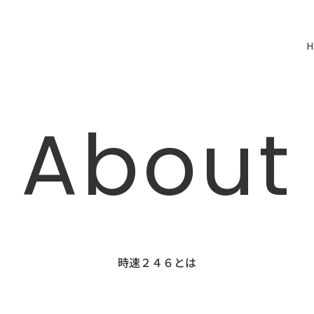
About
時速２４６とは