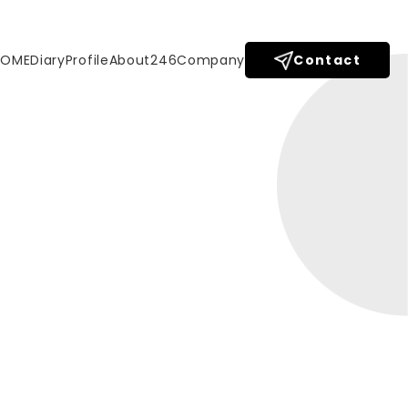
HOME
Diary
Profile
About246
Company
Contact