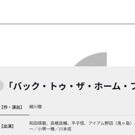
「バック・トゥ・ザ・ホーム・
細川徹
【作・演出】
和田琢磨、高橋良輔、平子悟、アイアム野田（鬼ヶ島）
【出演】
一／小堺一機／川本成