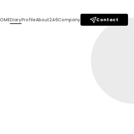
HOME
Diary
Profile
About246
Company
Contact